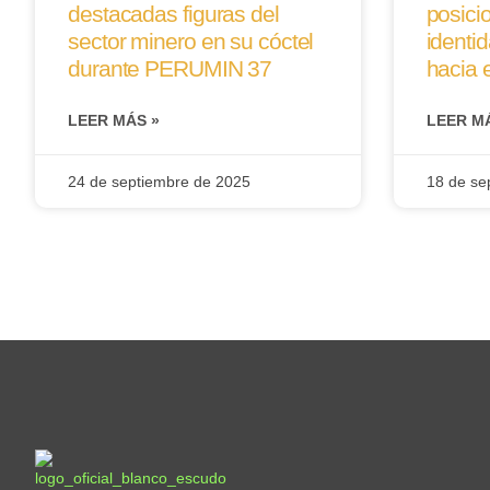
destacadas figuras del
posici
sector minero en su cóctel
identid
durante PERUMIN 37
hacia 
LEER MÁS »
LEER M
24 de septiembre de 2025
18 de se