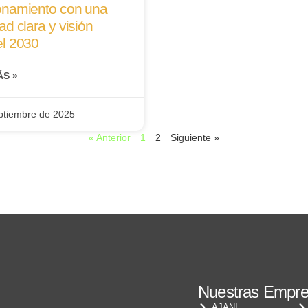
onamiento con una
ad clara y visión
el 2030
ÁS »
ptiembre de 2025
« Anterior
1
2
Siguiente »
Nuestras Empr
AJANI